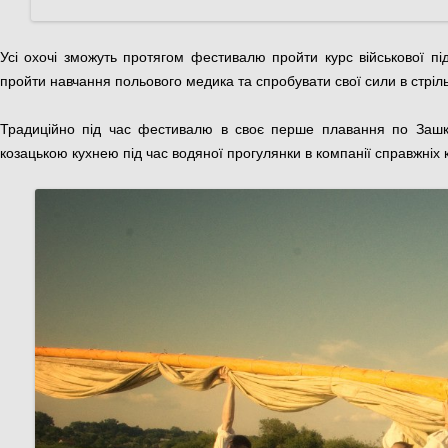
Усі охочі зможуть протягом фестивалю пройти курс військової під
пройти навчання польового медика та спробувати свої сили в стрільб
Традиційно під час фестивалю в своє перше плавання по Зашків
козацькою кухнею під час водяної прогулянки в компанії справжніх к