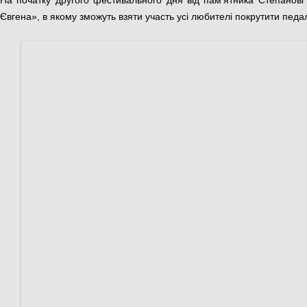
На початку другого фестивального дня від пам’ятника Степанов
Євгена», в якому зможуть взяти участь усі любителі покрутити педалі