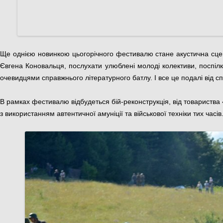
Ще однією новинкою цьогорічного фестивалю стане акустична сцен
Євгена Коновальця, послухати улюблені молоді колективи, поспілку
очевидцями справжнього літературного батлу. І все це подалі від с
В рамках фестивалю відбудеться бій-реконструкція, від товариств
з використанням автентичної амуніції та військової техніки тих часів