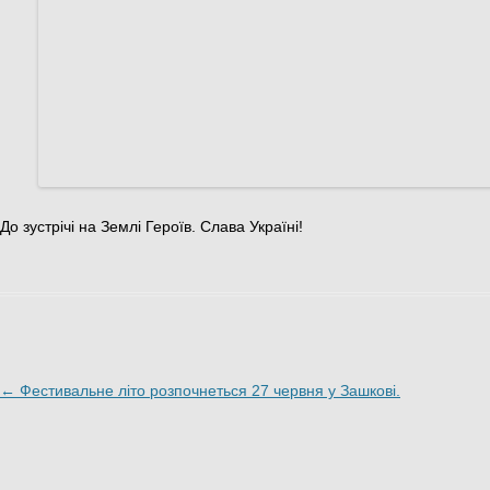
До зустрічі на Землі Героїв. Слава Україні!
Навигация по записям
←
Фестивальне літо розпочнеться 27 червня у Зашкові.