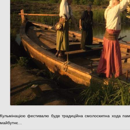
Кульмінацією фестивалю буде традиційна смолоскипна хода пам’я
майбутнє…