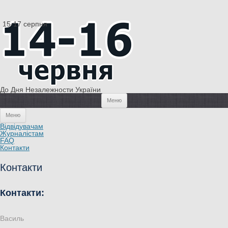
15-17
серпня
До Дня Незалежности України
Перейти к содержимому
Меню
Перейти к содержимому
Меню
Відвідувачам
Журналістам
FAQ
Контакти
Контакти
Контакти:
Василь